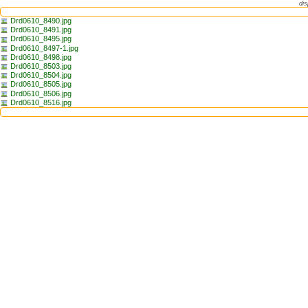
dis
Drd0610_8490.jpg
Drd0610_8491.jpg
Drd0610_8495.jpg
Drd0610_8497-1.jpg
Drd0610_8498.jpg
Drd0610_8503.jpg
Drd0610_8504.jpg
Drd0610_8505.jpg
Drd0610_8506.jpg
Drd0610_8516.jpg