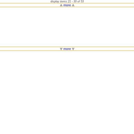
display items 21 - 30 of 53
more
more