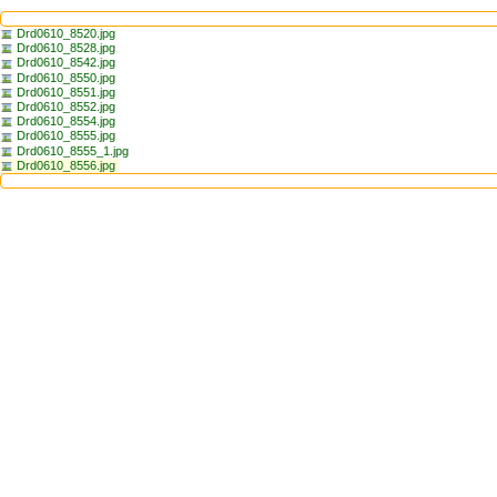
Drd0610_8520.jpg
Drd0610_8528.jpg
Drd0610_8542.jpg
Drd0610_8550.jpg
Drd0610_8551.jpg
Drd0610_8552.jpg
Drd0610_8554.jpg
Drd0610_8555.jpg
Drd0610_8555_1.jpg
Drd0610_8556.jpg