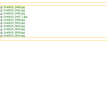
Drd0610_8490.jpg
Drd0610_8491.jpg
Drd0610_8495.jpg
Drd0610_8497-1.jpg
Drd0610_8498.jpg
Drd0610_8503.jpg
Drd0610_8504.jpg
Drd0610_8505.jpg
Drd0610_8506.jpg
Drd0610_8516.jpg