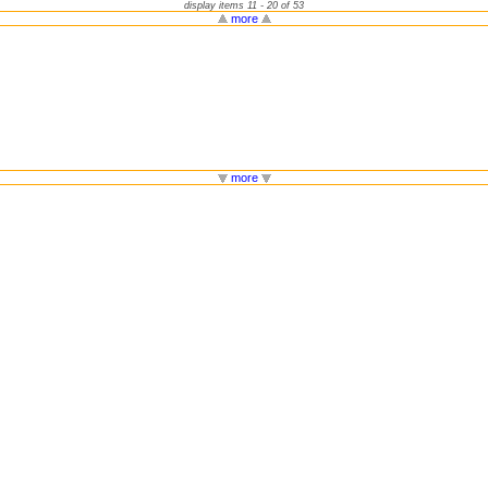
display items 11 - 20 of 53
more
more