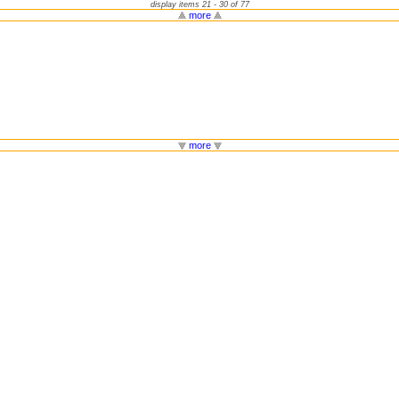
display items 21 - 30 of 77
more
more