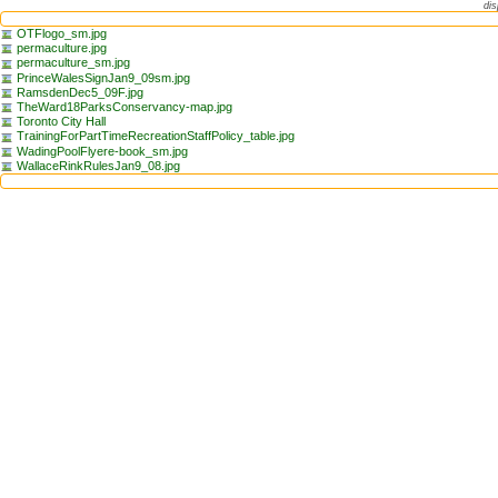
dis
OTFlogo_sm.jpg
permaculture.jpg
permaculture_sm.jpg
PrinceWalesSignJan9_09sm.jpg
RamsdenDec5_09F.jpg
TheWard18ParksConservancy-map.jpg
Toronto City Hall
TrainingForPartTimeRecreationStaffPolicy_table.jpg
WadingPoolFlyere-book_sm.jpg
WallaceRinkRulesJan9_08.jpg